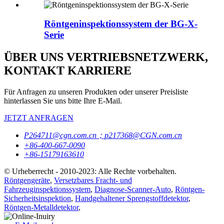
Röntgeninspektionssystem der BG-X-
Serie
ÜBER UNS VERTRIEBSNETZWERK,
KONTAKT KARRIERE
Für Anfragen zu unseren Produkten oder unserer Preisliste
hinterlassen Sie uns bitte Ihre E-Mail.
JETZT ANFRAGEN
P264711@cgn.com.cn；p217368@CGN.com.cn
+86-400-667-0090
+86-15179163610
© Urheberrecht - 2010-2023: Alle Rechte vorbehalten.
Röntgengeräte
,
Versetzbares Fracht- und
Fahrzeuginspektionssystem
,
Diagnose-Scanner-Auto
,
Röntgen-
Sicherheitsinspektion
,
Handgehaltener Sprengstoffdetektor
,
Röntgen-Metalldetektor
,