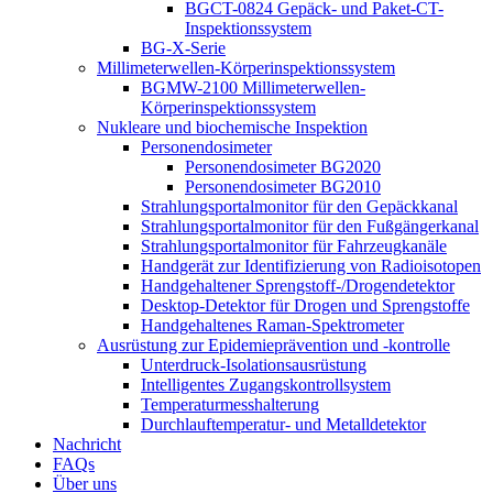
BGCT-0824 Gepäck- und Paket-CT-
Inspektionssystem
BG-X-Serie
Millimeterwellen-Körperinspektionssystem
BGMW-2100 Millimeterwellen-
Körperinspektionssystem
Nukleare und biochemische Inspektion
Personendosimeter
Personendosimeter BG2020
Personendosimeter BG2010
Strahlungsportalmonitor für den Gepäckkanal
Strahlungsportalmonitor für den Fußgängerkanal
Strahlungsportalmonitor für Fahrzeugkanäle
Handgerät zur Identifizierung von Radioisotopen
Handgehaltener Sprengstoff-/Drogendetektor
Desktop-Detektor für Drogen und Sprengstoffe
Handgehaltenes Raman-Spektrometer
Ausrüstung zur Epidemieprävention und -kontrolle
Unterdruck-Isolationsausrüstung
Intelligentes Zugangskontrollsystem
Temperaturmesshalterung
Durchlauftemperatur- und Metalldetektor
Nachricht
FAQs
Über uns