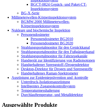
Inspektionssystem
BGCT-0824 Gepäck- und Paket-CT-
Inspektionssystem
BG-X-Serie
Millimeterwellen-Körperinspektionssystem
BGMW-2000 Millimeterwellen-
Körperinspektionssystem
Nukleare und biochemische Inspektion
Personendosimeter
Personendosimeter BG2010
Personendosimeter BG2020
Strahlungsportalmonitor für den Gepäckkanal
Strahlungsportalmonitor für den Fußgängerkanal
Strahlungsportalmonitor für Fahrzeugkanäle
Handgerät zur Identifizierung von Radioisotopen
Handgehaltener Sprengstoff-/Drogendetektor
Desktop-Detektor für Drogen und Sprengstoffe
Handgehaltenes Raman-Spektrometer
Ausrüstung zur Epidemieprävention und -kontrolle
Unterdruck-Isolationsausrüstung
Intelligentes Zugangskontrollsystem
Temperaturmesshalterung
Durchlauftemperatur- und Metalldetektor
Ausgewählte Produkte