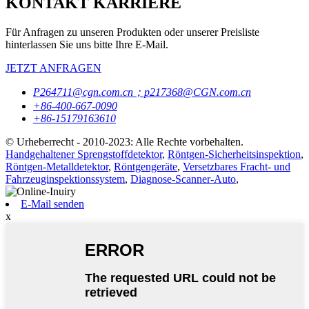
KONTAKT KARRIERE
Für Anfragen zu unseren Produkten oder unserer Preisliste
hinterlassen Sie uns bitte Ihre E-Mail.
JETZT ANFRAGEN
P264711@cgn.com.cn；p217368@CGN.com.cn
+86-400-667-0090
+86-15179163610
© Urheberrecht - 2010-2023: Alle Rechte vorbehalten.
Handgehaltener Sprengstoffdetektor
,
Röntgen-Sicherheitsinspektion
,
Röntgen-Metalldetektor
,
Röntgengeräte
,
Versetzbares Fracht- und
Fahrzeuginspektionssystem
,
Diagnose-Scanner-Auto
,
E-Mail senden
x