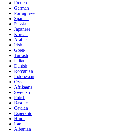
French
German
Portuguese
Spanish
Russian
Japanese
Korean
Arabic
Irish
Greek
Turkish
Italian
Danish
Romanian
Indonesian
Czech
Afrikaans
Swedish
Polish
Basque
Catalan
Esperanto
Hindi
Lao
Albanian