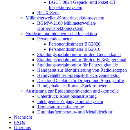
BGCT-0824 Gepäck- und Paket-CT-
Inspektionssystem
BG-X-Serie
Millimeterwellen-Körperinspektionssystem
BGMW-2100 Millimeterwellen-
Körperinspektionssystem
Nukleare und biochemische Inspektion
Personendosimeter
Personendosimeter BG2020
Personendosimeter BG2010
Strahlungsportalmonitor für den Gepäckkanal
Strahlungsportalmonitor für den Fußgängerkanal
Strahlungsportalmonitor für Fahrzeugkanäle
Handgerät zur Identifizierung von Radioisotopen
Handgehaltener Sprengstoff-/Drogendetektor
Desktop-Detektor für Drogen und Sprengstoffe
Handgehaltenes Raman-Spektrometer
Ausrüstung zur Epidemieprävention und -kontrolle
Unterdruck-Isolationsausrüstung
Intelligentes Zugangskontrollsystem
Temperaturmesshalterung
Durchlauftemperatur- und Metalldetektor
Nachricht
FAQs
Über uns