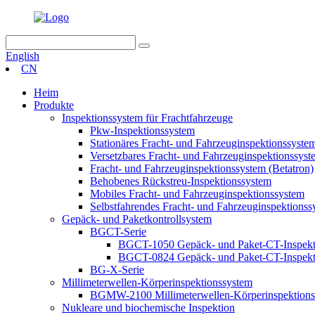
English
CN
Heim
Produkte
Inspektionssystem für Frachtfahrzeuge
Pkw-Inspektionssystem
Stationäres Fracht- und Fahrzeuginspektionssyste
Versetzbares Fracht- und Fahrzeuginspektionssyst
Fracht- und Fahrzeuginspektionssystem (Betatron)
Behobenes Rückstreu-Inspektionssystem
Mobiles Fracht- und Fahrzeuginspektionssystem
Selbstfahrendes Fracht- und Fahrzeuginspektionss
Gepäck- und Paketkontrollsystem
BGCT-Serie
BGCT-1050 Gepäck- und Paket-CT-Inspekt
BGCT-0824 Gepäck- und Paket-CT-Inspekt
BG-X-Serie
Millimeterwellen-Körperinspektionssystem
BGMW-2100 Millimeterwellen-Körperinspektions
Nukleare und biochemische Inspektion