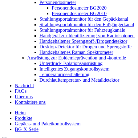
Personendosimeter
Personendosimeter BG2020
Personendosimeter BG2010
Strahlungsportalmonitor für den Gepäckkanal
Strahlungsportalmonitor für den Fußgängerkanal
Strahlungsportalmonitor für Fahrzeugkanäle
Handgerät zur Identifizierung von Radioisotopen
Handgehaltener Sprengstoff-/Drogendetektor
Desktop-Detektor für Drogen und Sprengstoffe
Handgehaltenes Raman-Spektrometer
Ausrüstung zur Epidemieprävention und -kontrolle
Unterdruck-Isolationsausrüstung
Intelligentes Zugangskontrollsystem
Temperaturmesshalterung
Durchlauftemperatur- und Metalldetektor
Nachricht
FAQs
Über uns
Kontaktiere uns
Heim
Produkte
Gepäck- und Paketkontrollsystem
BG-X-Serie