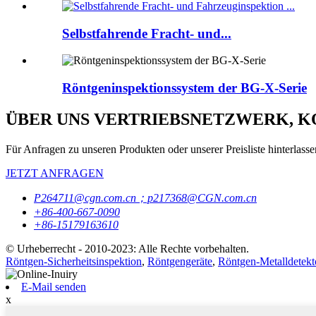
Selbstfahrende Fracht- und...
Röntgeninspektionssystem der BG-X-Serie
ÜBER UNS VERTRIEBSNETZWERK, 
Für Anfragen zu unseren Produkten oder unserer Preisliste hinterlassen
JETZT ANFRAGEN
P264711@cgn.com.cn；p217368@CGN.com.cn
+86-400-667-0090
+86-15179163610
© Urheberrecht - 2010-2023: Alle Rechte vorbehalten.
Röntgen-Sicherheitsinspektion
,
Röntgengeräte
,
Röntgen-Metalldetekt
E-Mail senden
x