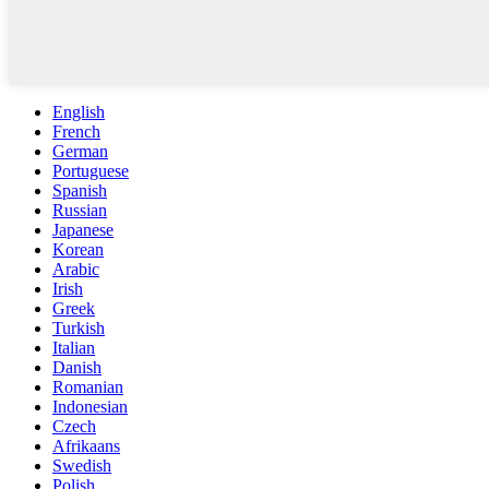
English
French
German
Portuguese
Spanish
Russian
Japanese
Korean
Arabic
Irish
Greek
Turkish
Italian
Danish
Romanian
Indonesian
Czech
Afrikaans
Swedish
Polish