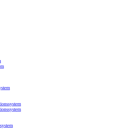
m
em
ystem
ionssystem
ionssystem
system