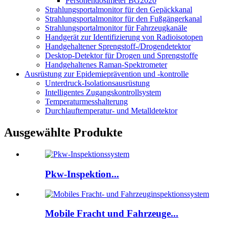
Personendosimeter BG2020
Strahlungsportalmonitor für den Gepäckkanal
Strahlungsportalmonitor für den Fußgängerkanal
Strahlungsportalmonitor für Fahrzeugkanäle
Handgerät zur Identifizierung von Radioisotopen
Handgehaltener Sprengstoff-/Drogendetektor
Desktop-Detektor für Drogen und Sprengstoffe
Handgehaltenes Raman-Spektrometer
Ausrüstung zur Epidemieprävention und -kontrolle
Unterdruck-Isolationsausrüstung
Intelligentes Zugangskontrollsystem
Temperaturmesshalterung
Durchlauftemperatur- und Metalldetektor
Ausgewählte Produkte
Pkw-Inspektion...
Mobile Fracht und Fahrzeuge...