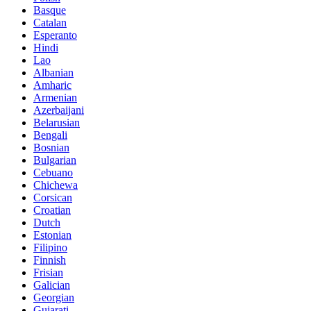
Basque
Catalan
Esperanto
Hindi
Lao
Albanian
Amharic
Armenian
Azerbaijani
Belarusian
Bengali
Bosnian
Bulgarian
Cebuano
Chichewa
Corsican
Croatian
Dutch
Estonian
Filipino
Finnish
Frisian
Galician
Georgian
Gujarati