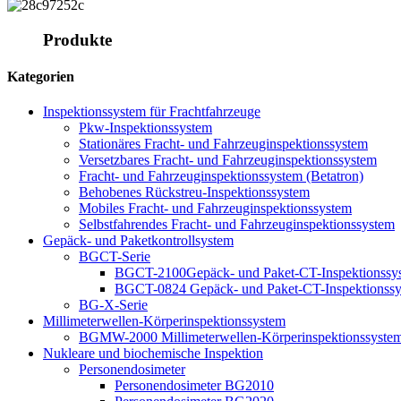
Produkte
Kategorien
Inspektionssystem für Frachtfahrzeuge
Pkw-Inspektionssystem
Stationäres Fracht- und Fahrzeuginspektionssystem
Versetzbares Fracht- und Fahrzeuginspektionssystem
Fracht- und Fahrzeuginspektionssystem (Betatron)
Behobenes Rückstreu-Inspektionssystem
Mobiles Fracht- und Fahrzeuginspektionssystem
Selbstfahrendes Fracht- und Fahrzeuginspektionssystem
Gepäck- und Paketkontrollsystem
BGCT-Serie
BGCT-2100Gepäck- und Paket-CT-Inspektionssy
BGCT-0824 Gepäck- und Paket-CT-Inspektionss
BG-X-Serie
Millimeterwellen-Körperinspektionssystem
BGMW-2000 Millimeterwellen-Körperinspektionssyste
Nukleare und biochemische Inspektion
Personendosimeter
Personendosimeter BG2010