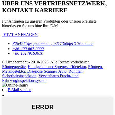
ÜBER UNS VERTRIEBSNETZWERK,
KONTAKT KARRIERE
Für Anfragen zu unseren Produkten oder unserer Preisliste
hinterlassen Sie uns bitte Ihre E-Mail.
JETZT ANFRAGEN
P264711@cgn.com.cn；p217368@CGN.com.cn
+86-400-667-0090
+86-15179163610
© Urheberrecht - 2010-2023: Alle Rechte vorbehalten.
Röntgengeräte
,
Handgehaltener Sprengstoffdetektor
,
Röntgen-
Metalldetektor
,
Diagnose-Scanner-Auto
,
Röntgen-
Sicherheitsinspektion
,
Versetzbares Fracht- und
Fahrzeuginspektionssystem
,
E-Mail senden
x