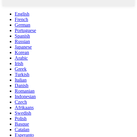
English
French
German
Portuguese
Spanish
Russian
Japanese
Korean
Arabic
Irish
Greek
Turkish
Italian
Danish
Romanian
Indonesian
Czech
Afrikaans
Swedish
Polish
Basque
Catalan
Esperanto