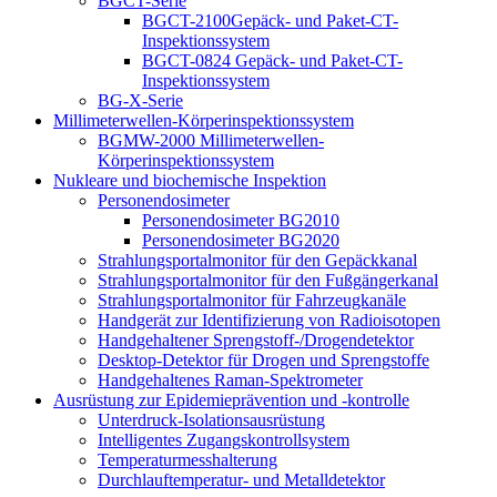
BGCT-Serie
BGCT-2100Gepäck- und Paket-CT-
Inspektionssystem
BGCT-0824 Gepäck- und Paket-CT-
Inspektionssystem
BG-X-Serie
Millimeterwellen-Körperinspektionssystem
BGMW-2000 Millimeterwellen-
Körperinspektionssystem
Nukleare und biochemische Inspektion
Personendosimeter
Personendosimeter BG2010
Personendosimeter BG2020
Strahlungsportalmonitor für den Gepäckkanal
Strahlungsportalmonitor für den Fußgängerkanal
Strahlungsportalmonitor für Fahrzeugkanäle
Handgerät zur Identifizierung von Radioisotopen
Handgehaltener Sprengstoff-/Drogendetektor
Desktop-Detektor für Drogen und Sprengstoffe
Handgehaltenes Raman-Spektrometer
Ausrüstung zur Epidemieprävention und -kontrolle
Unterdruck-Isolationsausrüstung
Intelligentes Zugangskontrollsystem
Temperaturmesshalterung
Durchlauftemperatur- und Metalldetektor