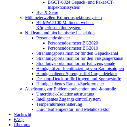
BGCT-0824 Gepäck- und Paket-CT-
Inspektionssystem
BG-X-Serie
Millimeterwellen-Körperinspektionssystem
BGMW-2100 Millimeterwellen-
Körperinspektionssystem
Nukleare und biochemische Inspektion
Personendosimeter
Personendosimeter BG2020
Personendosimeter BG2010
Strahlungsportalmonitor für den Gepäckkanal
Strahlungsportalmonitor für den Fußgängerkanal
Strahlungsportalmonitor für Fahrzeugkanäle
Handgerät zur Identifizierung von Radioisotopen
Handgehaltener Sprengstoff-/Drogendetektor
Desktop-Detektor für Drogen und Sprengstoffe
Handgehaltenes Raman-Spektrometer
Ausrüstung zur Epidemieprävention und -kontrolle
Unterdruck-Isolationsausrüstung
Intelligentes Zugangskontrollsystem
Temperaturmesshalterung
Durchlauftemperatur- und Metalldetektor
Nachricht
FAQs
Über uns