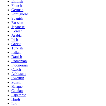
English
French
German
Portuguese
Spanish
Russian
Japanese
Korean
Arabic
Irish
Greek
Turkish
Italian
Danish
Romanian
Indonesian
Czech
Afrikaans
Swedish
Polish
Basque
Catalan
Esperanto
Hindi
Lao