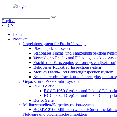
English
CN
Heim
Produkte
Inspektionssystem für Frachtfahrzeuge
Pkw-Inspektionssystem
Stationäres Fracht- und Fahrzeuginspektionssyste
Versetzbares Fracht- und Fahrzeuginspektionssyst
Fracht- und Fahrzeuginspektionssystem (Betatron)
Behobenes Rückstreu-Inspektionssystem
Mobiles Fracht- und Fahrzeuginspektionssystem
Selbstfahrendes Fracht- und Fahrzeuginspektionss
Gepäck- und Paketkontrollsystem
BGCT-Serie
BGCT-1050 Gepäck- und Paket-CT-Inspekt
BGCT-0824 Gepäck- und Paket-CT-Inspekt
BG-X-Serie
Millimeterwellen-Körperinspektionssystem
BGMW-2100 Millimeterwellen-Körperinspektions
Nukleare und biochemische Inspektion