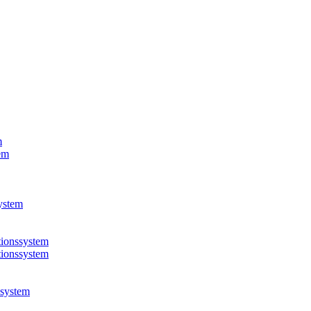
m
em
ystem
ionssystem
ionssystem
system