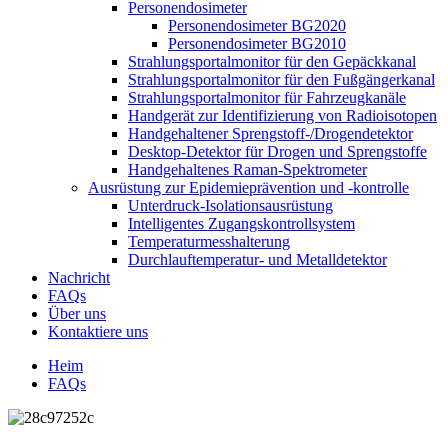
Personendosimeter
Personendosimeter BG2020
Personendosimeter BG2010
Strahlungsportalmonitor für den Gepäckkanal
Strahlungsportalmonitor für den Fußgängerkanal
Strahlungsportalmonitor für Fahrzeugkanäle
Handgerät zur Identifizierung von Radioisotopen
Handgehaltener Sprengstoff-/Drogendetektor
Desktop-Detektor für Drogen und Sprengstoffe
Handgehaltenes Raman-Spektrometer
Ausrüstung zur Epidemieprävention und -kontrolle
Unterdruck-Isolationsausrüstung
Intelligentes Zugangskontrollsystem
Temperaturmesshalterung
Durchlauftemperatur- und Metalldetektor
Nachricht
FAQs
Über uns
Kontaktiere uns
Heim
FAQs