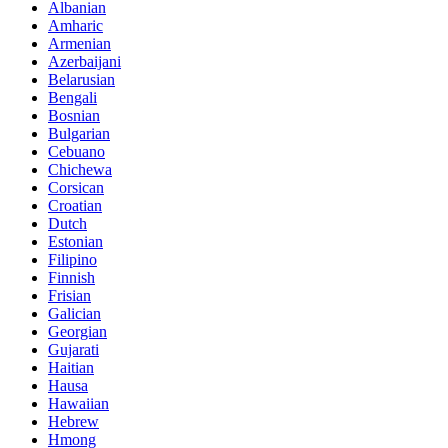
Albanian
Amharic
Armenian
Azerbaijani
Belarusian
Bengali
Bosnian
Bulgarian
Cebuano
Chichewa
Corsican
Croatian
Dutch
Estonian
Filipino
Finnish
Frisian
Galician
Georgian
Gujarati
Haitian
Hausa
Hawaiian
Hebrew
Hmong