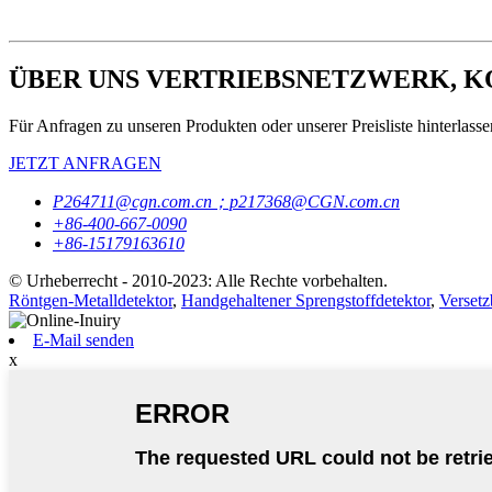
ÜBER UNS VERTRIEBSNETZWERK, 
Für Anfragen zu unseren Produkten oder unserer Preisliste hinterlassen
JETZT ANFRAGEN
P264711@cgn.com.cn；p217368@CGN.com.cn
+86-400-667-0090
+86-15179163610
© Urheberrecht - 2010-2023: Alle Rechte vorbehalten.
Röntgen-Metalldetektor
,
Handgehaltener Sprengstoffdetektor
,
Versetz
E-Mail senden
x