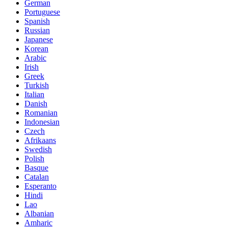
German
Portuguese
Spanish
Russian
Japanese
Korean
Arabic
Irish
Greek
Turkish
Italian
Danish
Romanian
Indonesian
Czech
Afrikaans
Swedish
Polish
Basque
Catalan
Esperanto
Hindi
Lao
Albanian
Amharic