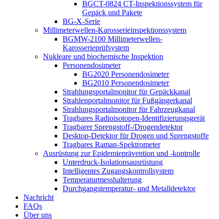
BGCT-0824 CT-Inspektionssystem für
Gepäck und Pakete
BG-X-Serie
Millimeterwellen-Karosserieinspektionssystem
BGMW-2100 Millimeterwellen-
Karosserieprüfsystem
Nukleare und biochemische Inspektion
Personendosimeter
BG2020 Personendosimeter
BG2010 Personendosimeter
Strahlungsportalmonitor für Gepäckkanal
Strahlenportalmonitor für Fußgängerkanal
Strahlungsportalmonitor für Fahrzeugkanal
Tragbares Radioisotopen-Identifizierungsgerät
Tragbarer Sprengstoff-/Drogendetektor
Desktop-Detektor für Drogen und Sprengstoffe
Tragbares Raman-Spektrometer
Ausrüstung zur Epidemieprävention und -kontrolle
Unterdruck-Isolationsausrüstung
Intelligentes Zugangskontrollsystem
Temperaturmesshalterung
Durchgangstemperatur- und Metalldetektor
Nachricht
FAQs
Über uns