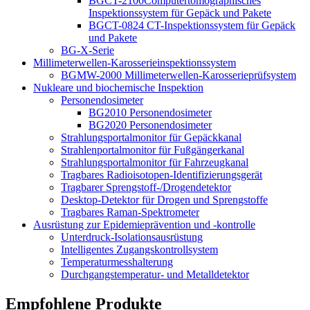
BGCT-2100Computertomographisches
Inspektionssystem für Gepäck und Pakete
BGCT-0824 CT-Inspektionssystem für Gepäck
und Pakete
BG-X-Serie
Millimeterwellen-Karosserieinspektionssystem
BGMW-2000 Millimeterwellen-Karosserieprüfsystem
Nukleare und biochemische Inspektion
Personendosimeter
BG2010 Personendosimeter
BG2020 Personendosimeter
Strahlungsportalmonitor für Gepäckkanal
Strahlenportalmonitor für Fußgängerkanal
Strahlungsportalmonitor für Fahrzeugkanal
Tragbares Radioisotopen-Identifizierungsgerät
Tragbarer Sprengstoff-/Drogendetektor
Desktop-Detektor für Drogen und Sprengstoffe
Tragbares Raman-Spektrometer
Ausrüstung zur Epidemieprävention und -kontrolle
Unterdruck-Isolationsausrüstung
Intelligentes Zugangskontrollsystem
Temperaturmesshalterung
Durchgangstemperatur- und Metalldetektor
Empfohlene Produkte