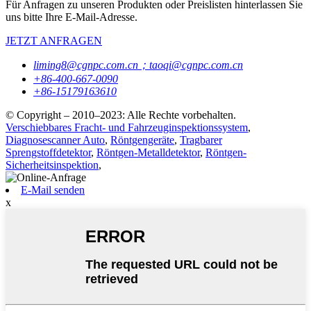
Für Anfragen zu unseren Produkten oder Preislisten hinterlassen Sie
uns bitte Ihre E-Mail-Adresse.
JETZT ANFRAGEN
liming8@cgnpc.com.cn；taoqi@cgnpc.com.cn
+86-400-667-0090
+86-15179163610
© Copyright – 2010–2023: Alle Rechte vorbehalten.
Verschiebbares Fracht- und Fahrzeuginspektionssystem
,
Diagnosescanner Auto
,
Röntgengeräte
,
Tragbarer
Sprengstoffdetektor
,
Röntgen-Metalldetektor
,
Röntgen-
Sicherheitsinspektion
,
E-Mail senden
x